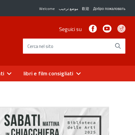
Welcome
موضع ترحيب
歡迎
Добро пожаловать
Facebook
Youtube
Ins
Seguici su
Cerca nel sito
ti
libri e film consigliati