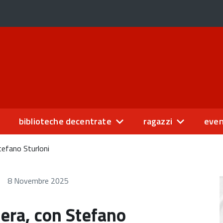
biblioteche decentrate
ragazzi
even
tefano Sturloni
8 Novembre 2025
iera, con Stefano