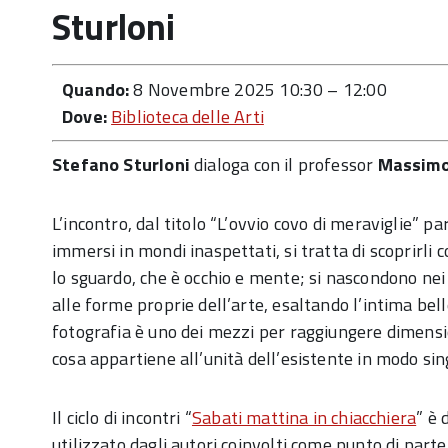
Sturloni
Quando:
8 Novembre 2025 10:30
–
12:00
Dove:
Biblioteca delle Arti
Stefano Sturloni
dialoga con il professor
Massimo
L’incontro, dal titolo “L’ovvio covo di meraviglie” p
immersi in mondi inaspettati, si tratta di scoprirli 
lo sguardo, che è occhio e mente; si nascondono nei 
alle forme proprie dell’arte, esaltando l’intima bel
fotografia è uno dei mezzi per raggiungere dimensio
cosa appartiene all’unità dell’esistente in modo si
Il ciclo di incontri “
Sabati mattina in chiacchiera
” è 
utilizzato dagli autori coinvolti come punto di parte