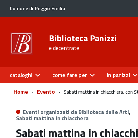
Comune di Reggio Emilia
Biblioteca Panizzi
e decentrate
cataloghi
come fare per
in panizzi
Home
Evento
Sabati mattina in chiacchiera, con S
Eventi organizzati da Biblioteca delle Arti
,
Sabati mattina in chiacchera
Sabati mattina in chiacch