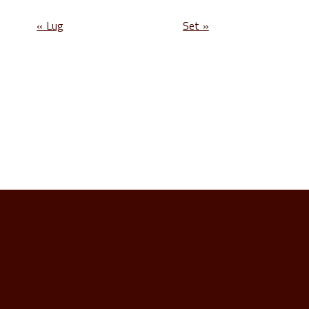
« Lug
Set »