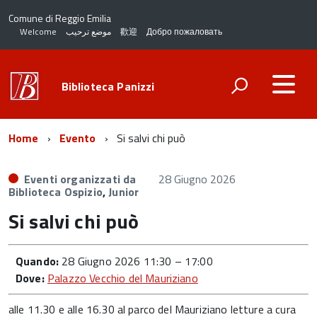
Comune di Reggio Emilia
Welcome
موضع ترحيب
歡迎
Добро пожаловать
Biblioteca Panizzi
Home
Evento
Si salvi chi può
Eventi organizzati da
28 Giugno 2026
Biblioteca Ospizio
,
Junior
Si salvi chi può
Quando:
28 Giugno 2026 11:30
–
17:00
Dove:
Palazzo Vecchio del Mauriziano
alle 11.30 e alle 16.30 al parco del Mauriziano letture a cura