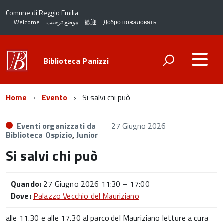
Comune di Reggio Emilia
Welcome
موضع ترحيب
歡迎
Добро пожаловать
Biblioteca Panizzi
Home
Evento
Si salvi chi può
Eventi organizzati da
27 Giugno 2026
Biblioteca Ospizio
,
Junior
Si salvi chi può
Quando:
27 Giugno 2026 11:30
–
17:00
Dove:
Palazzo Vecchio del Mauriziano
alle 11.30 e alle 17.30 al parco del Mauriziano letture a cura