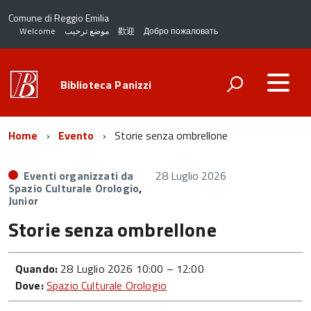
Comune di Reggio Emilia
Welcome
موضع ترحيب
歡迎
Добро пожаловать
Biblioteca Panizzi
Home
Evento
Storie senza ombrellone
Eventi organizzati da
28 Luglio 2026
Spazio Culturale Orologio
,
Junior
Storie senza ombrellone
Quando:
28 Luglio 2026 10:00
–
12:00
Dove:
Spazio Culturale Orologio