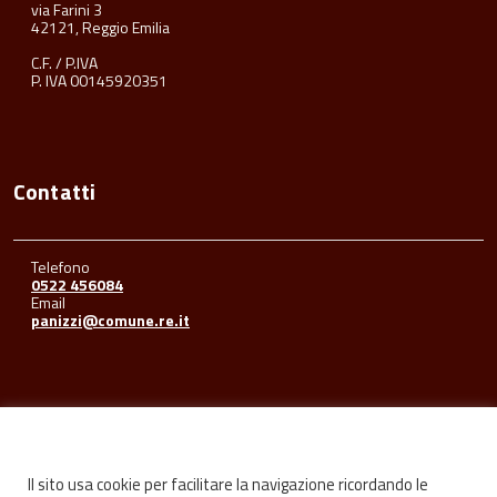
via Farini 3
42121, Reggio Emilia
C.F. / P.IVA
P. IVA 00145920351
Contatti
Telefono
0522 456084
Email
panizzi@comune.re.it
Seguici su
Il sito usa cookie per facilitare la navigazione ricordando le