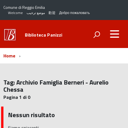
Comune di Reggio Emilia
Welcome
موضع ترحيب
歡迎
Добро пожаловать
Biblioteca Panizzi
Home
Tag:
Archivio Famiglia Berneri - Aurelio
Chessa
Pagina 1 di 0
Nessun risultato
Siamo spiacenti.