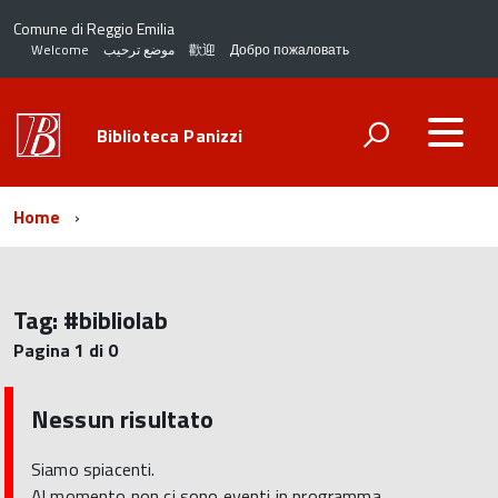
Comune di Reggio Emilia
Welcome
موضع ترحيب
歡迎
Добро пожаловать
Biblioteca Panizzi
Home
Tag:
#bibliolab
Pagina 1 di 0
Nessun risultato
Siamo spiacenti.
Al momento non ci sono eventi in programma.