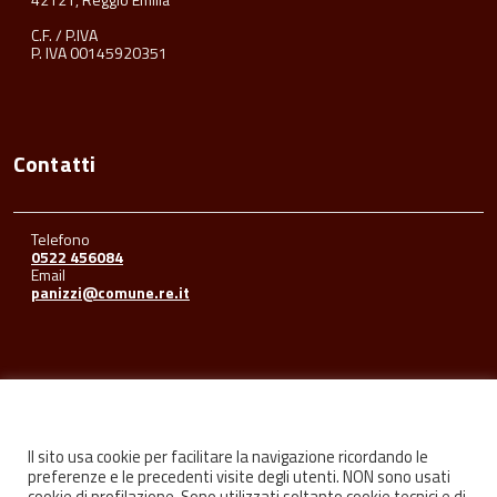
C.F. / P.IVA
P. IVA 00145920351
Contatti
Telefono
0522 456084
Email
panizzi@comune.re.it
Seguici su
Il sito usa cookie per facilitare la navigazione ricordando le
preferenze e le precedenti visite degli utenti. NON sono usati
cookie di profilazione. Sono utilizzati soltanto cookie tecnici e di
Facebook
Youtube
Instagram