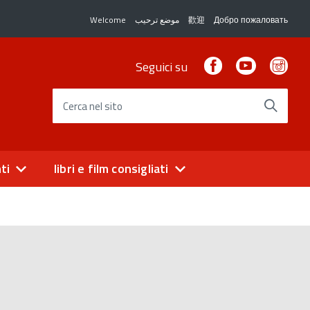
Welcome
موضع ترحيب
歡迎
Добро пожаловать
Facebook
Youtube
Ins
Seguici su
Cerca nel sito
ti
libri e film consigliati