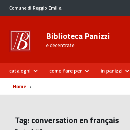
Comune di Reggio Emilia
Biblioteca Panizzi
e decentrate
cataloghi
come fare per
in panizzi
Home
Tag:
conversation en français