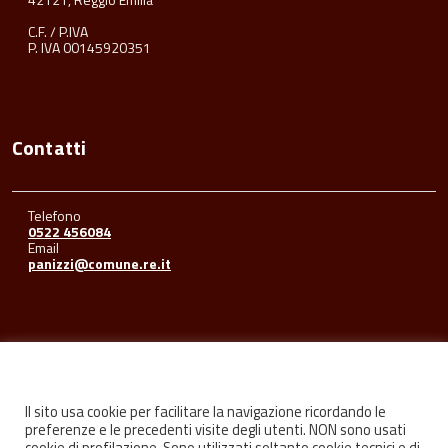
C.F. / P.IVA
P. IVA 00145920351
Contatti
Telefono
0522 456084
Email
panizzi@comune.re.it
Seguici su
Il sito usa cookie per facilitare la navigazione ricordando le
preferenze e le precedenti visite degli utenti. NON sono usati
cookie di profilazione. Sono utilizzati soltanto cookie tecnici e di
Facebook
Youtube
Instagram