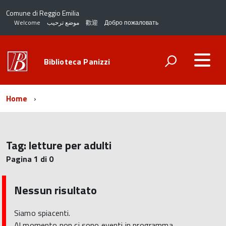
Comune di Reggio Emilia
Welcome
موضع ترحيب
歡迎
Добро пожаловать
Biblioteca Panizzi
Home
Tag:
letture per adulti
Pagina 1 di 0
Nessun risultato
Siamo spiacenti.
Al momento non ci sono eventi in programma.