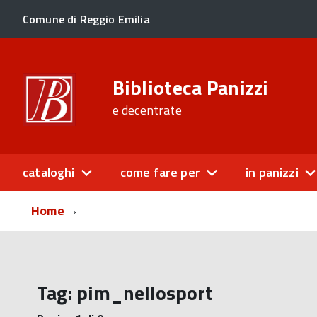
Comune di Reggio Emilia
Biblioteca Panizzi
e decentrate
cataloghi
come fare per
in panizzi
Home
Tag:
pim_nellosport