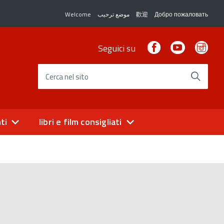
Welcome
موضع ترحيب
歡迎
Добро пожаловать
Facebook
Youtube
Ins
Seguici su
Cerca nel sito
ti
libri e film consigliati