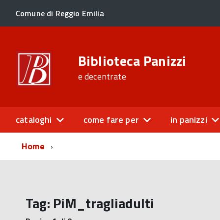
Comune di Reggio Emilia
Biblioteca Panizzi
e decentrate
cataloghi
come fare per
in panizzi
Home
Tag:
PiM_tragliadulti