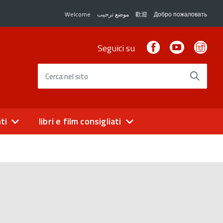
Welcome
موضع ترحيب
歡迎
Добро пожаловать
Facebook
Youtube
Ins
Seguici su
Cerca nel sito
ti
libri e film consigliati