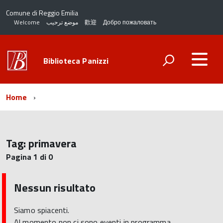
Comune di Reggio Emilia
Welcome
موضع ترحيب
歡迎
Добро пожаловать
Biblioteca Panizzi
Home
Tag:
primavera
Pagina 1 di 0
Nessun risultato
Siamo spiacenti.
Al momento non ci sono eventi in programma.