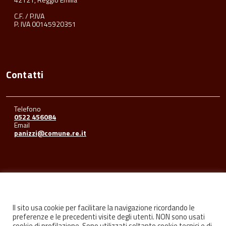
C.F. / P.IVA
P. IVA 00145920351
Contatti
Telefono
0522 456084
Email
panizzi@comune.re.it
Seguici su
Il sito usa cookie per facilitare la navigazione ricordando le
preferenze e le precedenti visite degli utenti. NON sono usati
cookie di profilazione. Sono utilizzati soltanto cookie tecnici e di
Facebook
Youtube
Instagram