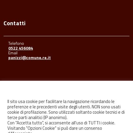
Contatti
Telefono
0522 456084
Email
panizzi@comune.re.it
Seguici su
Il sito usa cookie per facilitare la navigazione ricordando le
preferenze e le precedenti visite degli utenti. NON sono usati
cookie di profilazione. Sono utilizzati soltanto cookie tecnici e di
Facebook
Youtube
Instagram
terze parti analitici (IP anonimo).
Con "Accetta tutto", si acconsente all'uso di TUTTI i cookie.
Visitando "Opzioni Cookie" si può dare un consenso