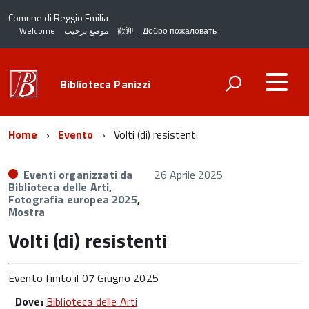
Comune di Reggio Emilia
Welcome
موضع ترحيب
歡迎
Добро пожаловать
Biblioteca Panizzi
Home
Evento
Volti (di) resistenti
Eventi organizzati da
26 Aprile 2025
Biblioteca delle Arti
,
Fotografia europea 2025
,
Mostra
Volti (di) resistenti
Evento finito il 07 Giugno 2025
Dove:
Biblioteca delle Arti