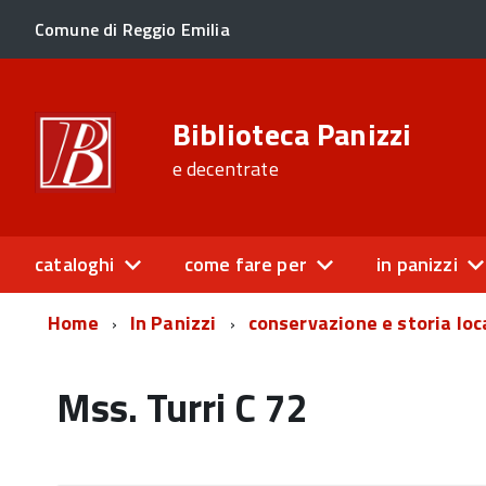
Comune di Reggio Emilia
Biblioteca Panizzi
e decentrate
cataloghi
come fare per
in panizzi
Home
In Panizzi
conservazione e storia loc
Mss. Turri C 72