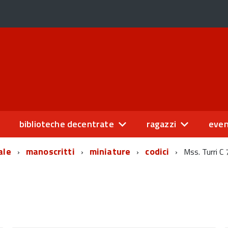
biblioteche decentrate
ragazzi
even
ale
manoscritti
miniature
codici
Mss. Turri C