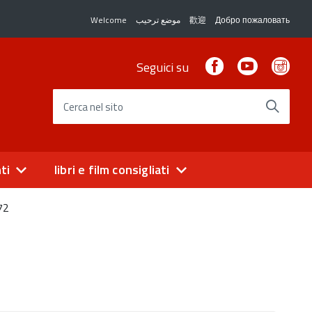
Welcome
موضع ترحيب
歡迎
Добро пожаловать
Facebook
Youtube
Ins
Seguici su
Cerca nel sito
ti
libri e film consigliati
 72