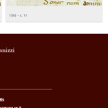
I (In) - c. 1r
084
comune.re.it