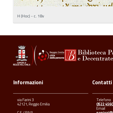
H (Hoc) - c. 18v
Informazioni
Contatti
via Farini 3
Telefono
42121, Reggio Emilia
0522 456
Email
C.F. / P.IVA
panizzi@