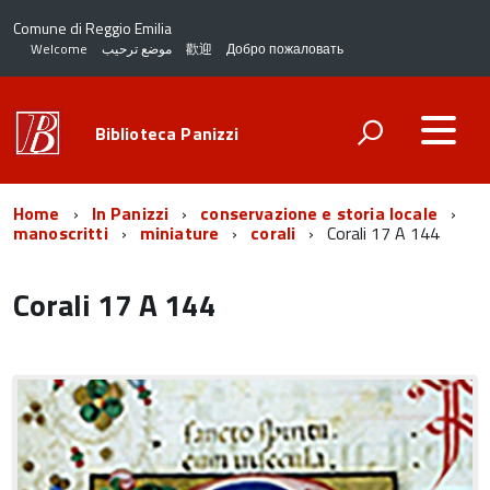
Comune di Reggio Emilia
Welcome
موضع ترحيب
歡迎
Добро пожаловать
Biblioteca Panizzi
Home
In Panizzi
conservazione e storia locale
manoscritti
miniature
corali
Corali 17 A 144
Corali 17 A 144