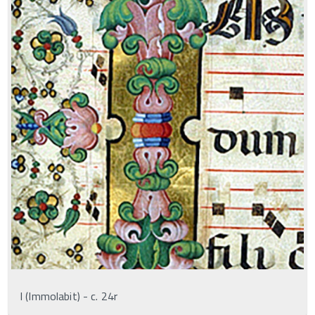
I (Immolabit) - c. 24r