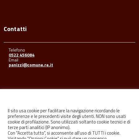
Contatti
Telefono
0522 456084
Email
panizzi@comune.re.it
Seguici su
Il sito usa cookie per facilitare la navigazione ricordando le
preferenze e le precedenti visite degli utenti. NON sono usati
cookie di profilazione. Sono utilizzati soltanto cookie tecnici e di
Facebook
Youtube
Instagram
terze parti analitici (IP anonimo).
Con "Accetta tutto", si acconsente all'uso di TUTTI i cookie.
Visitando "Opzioni Cookie" si può dare un consenso