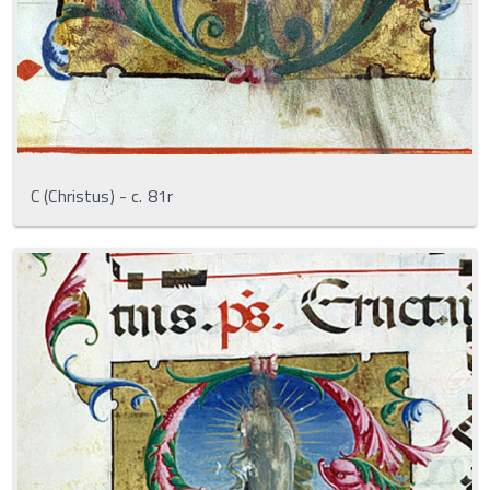
C (Christus) - c. 81r