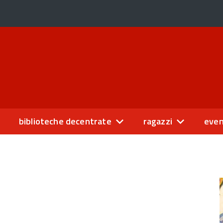
biblioteche decentrate
ragazzi
even