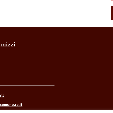
a
d
084
comune.re.it