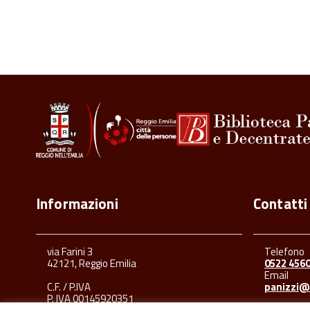
Informazioni
Contatti
via Farini 3
Telefono
42121, Reggio Emilia
0522 456
Email
C.F. / P.IVA
panizzi@
P. IVA 00145920351