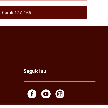
Corali 17 A 166
torna
ll'inizio
el
contenuto
Seguici su
Facebook
Youtube
Instagram