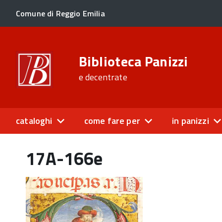
Comune di Reggio Emilia
Biblioteca Panizzi
e decentrate
cataloghi
come fare per
in panizzi
17A-166e