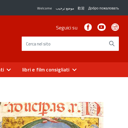
Welcome
موضع ترحيب
歡迎
Добро пожаловать
Facebook
Youtube
Ins
Seguici su
Cerca nel sito
ti
libri e film consigliati