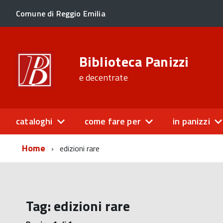
Comune di Reggio Emilia
Biblioteca Panizzi
e decentrate
cataloghi
come fare per
in panizzi
Home
edizioni rare
Tag:
edizioni rare