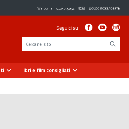
Welcome
موضع ترحيب
歡迎
Добро пожаловать
Facebook
Youtube
Ins
Seguici su
Cerca nel sito
ti
libri e film consigliati