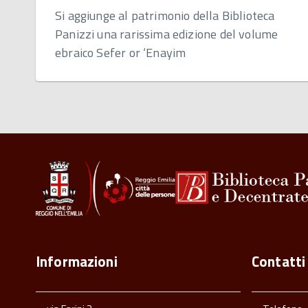
Si aggiunge al patrimonio della Biblioteca
Panizzi una rarissima edizione del volume
ebraico Sefer or ‘Enayim
Informazioni
Contatti