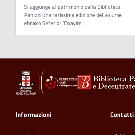
Si aggiunge al patrimonio della Biblioteca
Panizzi una rarissima edizione del volume
ebraico Sefer or ‘Enayim
Informazioni
Contatti