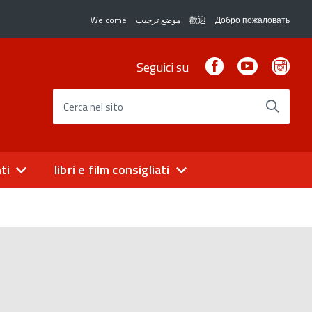
Welcome
موضع ترحيب
歡迎
Добро пожаловать
Facebook
Youtube
Ins
Seguici su
Cerca nel sito
ti
libri e film consigliati