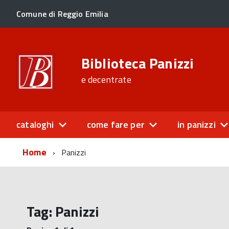
Comune di Reggio Emilia
Biblioteca Panizzi
e decentrate
cataloghi
come fare per
in panizzi
Home
Panizzi
Tag:
Panizzi