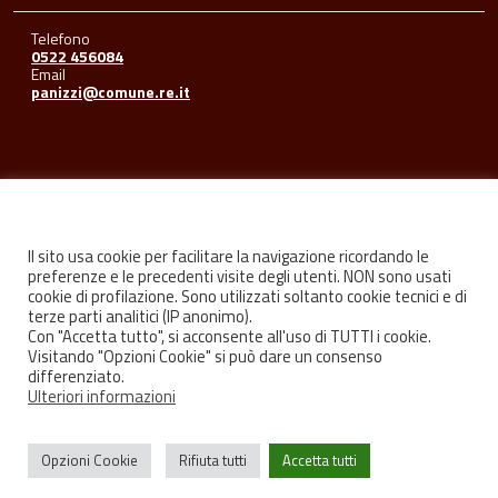
Telefono
0522 456084
Email
panizzi@comune.re.it
Seguici su
Il sito usa cookie per facilitare la navigazione ricordando le
preferenze e le precedenti visite degli utenti. NON sono usati
cookie di profilazione. Sono utilizzati soltanto cookie tecnici e di
Facebook
Youtube
Instagram
terze parti analitici (IP anonimo).
Con "Accetta tutto", si acconsente all'uso di TUTTI i cookie.
Visitando "Opzioni Cookie" si può dare un consenso
differenziato.
Ulteriori informazioni
Privacy
Credits
Opzioni Cookie
Rifiuta tutti
Accetta tutti