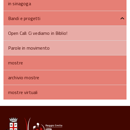
in sinagoga
Bandi e progetti
Open Call: Ci vediamo in Biblio!
Parole in movimento
mostre
archivio mostre
mostre virtuali
torna
all'inizio
del
contenuto