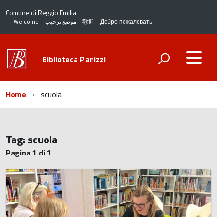
Comune di Reggio Emilia
Welcome
موضع ترحيب
歡迎
Добро пожаловать
Biblioteca Panizzi
Home
scuola
Tag:
scuola
Pagina 1 di 1