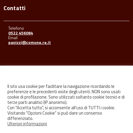
Contatti
Telefono
0522 456084
Email
panizzi@comune.re.it
Seguici su
Il sito usa cookie per facilitare la navigazione ricordando le
preferenze e le precedenti visite degli utenti. NON sono usati
cookie di profilazione. Sono utilizzati soltanto cookie tecnici e di
Facebook
Youtube
Instagram
terze parti analitici (IP anonimo).
Con "Accetta tutto", si acconsente all'uso di TUTTI i cookie.
Visitando "Opzioni Cookie" si può dare un consenso
differenziato.
Ulteriori informazioni