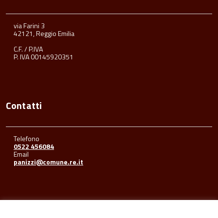
via Farini 3
42121, Reggio Emilia
C.F. / P.IVA
P. IVA 00145920351
Contatti
Telefono
0522 456084
Email
panizzi@comune.re.it
Seguici su