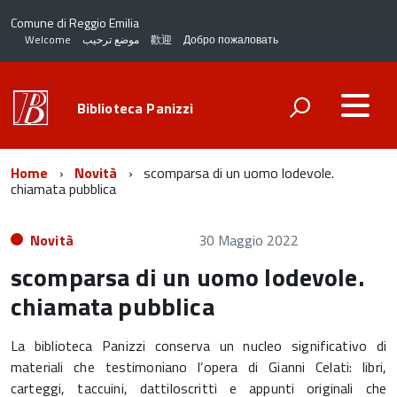
Comune di Reggio Emilia
Welcome
موضع ترحيب
歡迎
Добро пожаловать
Biblioteca Panizzi
Home
Novità
scomparsa di un uomo lodevole.
chiamata pubblica
Novità
30 Maggio 2022
scomparsa di un uomo lodevole.
chiamata pubblica
La biblioteca Panizzi conserva un nucleo significativo di
materiali che testimoniano l’opera di Gianni Celati: libri,
carteggi, taccuini, dattiloscritti e appunti originali che