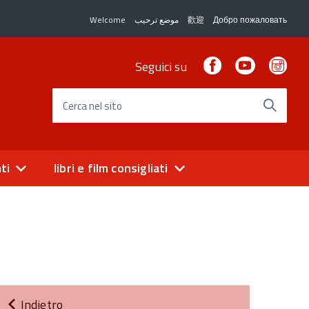
Welcome
موضع ترحيب
歡迎
Добро пожаловать
Facebook
Youtube
Ins
Seguici su
Cerca nel sito
ti
libri e film consigliati
Indietro