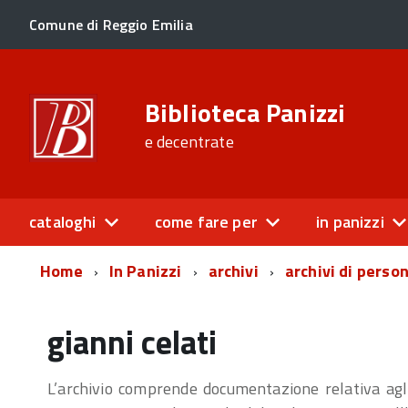
Comune di Reggio Emilia
Biblioteca Panizzi
e decentrate
cataloghi
come fare per
in panizzi
Home
In Panizzi
archivi
archivi di perso
gianni celati
L’archivio comprende documentazione relativa ag