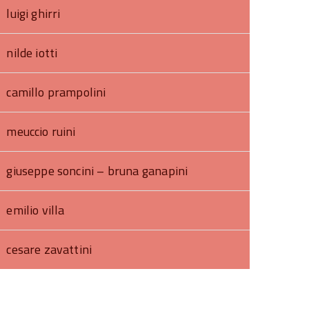
luigi ghirri
nilde iotti
camillo prampolini
meuccio ruini
giuseppe soncini – bruna ganapini
emilio villa
cesare zavattini
torna
ll'inizio
el