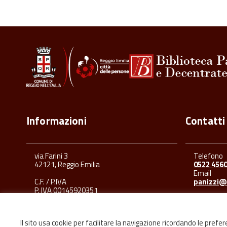
Informazioni
Contatti
via Farini 3
Telefono
42121, Reggio Emilia
0522 456
Email
C.F. / P.IVA
panizzi@
P. IVA 00145920351
Il sito usa cookie per facilitare la navigazione ricordando le prefe