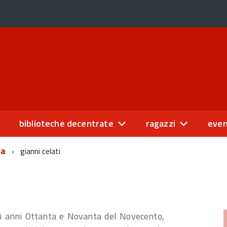
biblioteche decentrate
ragazzi
even
na
gianni celati
li anni Ottanta e Novanta del Novecento,