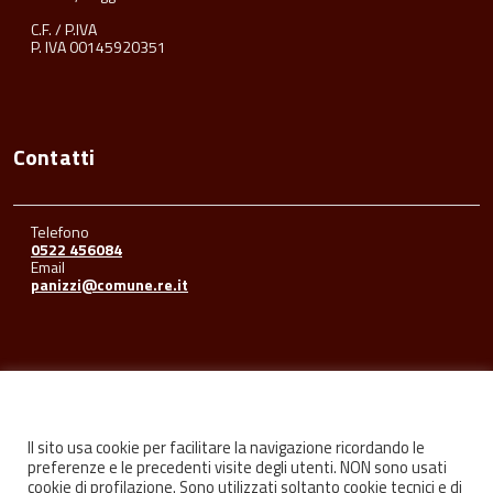
C.F. / P.IVA
P. IVA 00145920351
Contatti
Telefono
0522 456084
Email
panizzi@comune.re.it
Seguici su
Il sito usa cookie per facilitare la navigazione ricordando le
preferenze e le precedenti visite degli utenti. NON sono usati
cookie di profilazione. Sono utilizzati soltanto cookie tecnici e di
Facebook
Youtube
Instagram