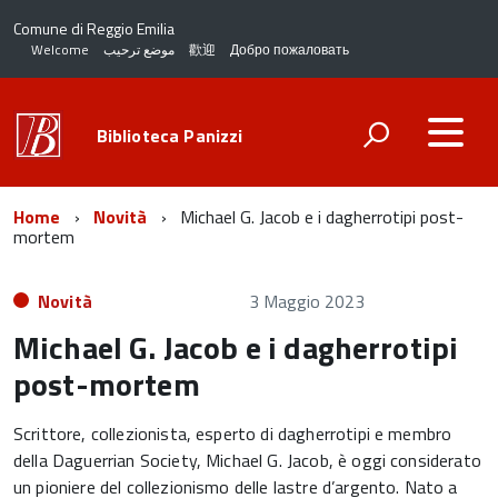
Comune di Reggio Emilia
Welcome
موضع ترحيب
歡迎
Добро пожаловать
Biblioteca Panizzi
Home
Novità
Michael G. Jacob e i dagherrotipi post-
mortem
Novità
3 Maggio 2023
Michael G. Jacob e i dagherrotipi
post-mortem
Scrittore, collezionista, esperto di dagherrotipi e membro
della Daguerrian Society, Michael G. Jacob, è oggi considerato
un pioniere del collezionismo delle lastre d’argento. Nato a