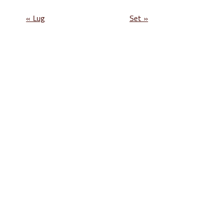
« Lug
Set »