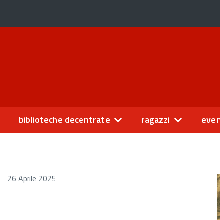
biblioteche decentrate
ragazzi
even
26 Aprile 2025