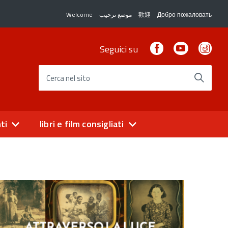
Welcome
موضع ترحيب
歡迎
Добро пожаловать
Facebook
Youtube
Ins
Seguici su
Cerca nel sito
ti
libri e film consigliati