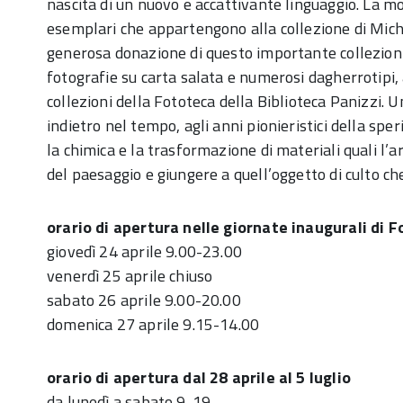
nascita di un nuovo e accattivante linguaggio. La m
esemplari che appartengono alla collezione di Michae
generosa donazione di questo importante collezionis
fotografie su carta salata e numerosi dagherrotipi, 
collezioni della Fototeca della Biblioteca Panizzi. U
indietro nel tempo, agli anni pionieristici della spe
la chimica e la trasformazione di materiali quali l’ar
del paesaggio e giungere a quell’oggetto di culto che 
orario di apertura nelle giornate inaugurali di 
giovedì 24 aprile 9.00-23.00
venerdì 25 aprile chiuso
sabato 26 aprile 9.00-20.00
domenica 27 aprile 9.15-14.00
orario di apertura dal 28 aprile al 5 luglio
da lunedì a sabato 9-19