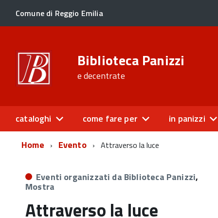
Comune di Reggio Emilia
Biblioteca Panizzi
e decentrate
cataloghi
come fare per
in panizzi
Home
Evento
Attraverso la luce
Eventi organizzati da Biblioteca Panizzi
,
Mostra
Attraverso la luce