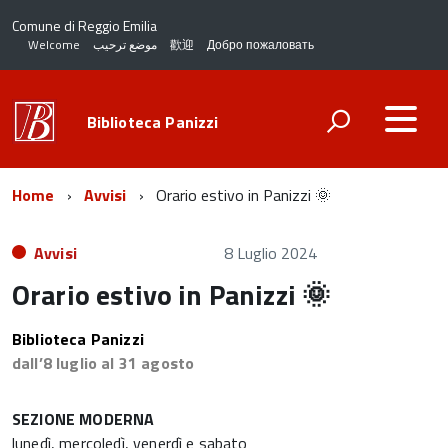
Comune di Reggio Emilia
Welcome
موضع ترحيب
歡迎
Добро пожаловать
Biblioteca Panizzi
Home
Avvisi
Orario estivo in Panizzi 🌞
Avvisi
8 Luglio 2024
Orario estivo in Panizzi 🌞
Biblioteca Panizzi
dall’8 luglio al 31 agosto
SEZIONE MODERNA
lunedì, mercoledì, venerdì e sabato