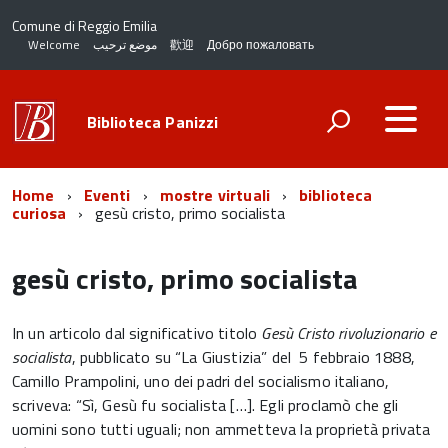
Comune di Reggio Emilia
Welcome
موضع ترحيب
歡迎
Добро пожаловать
Biblioteca Panizzi
Home
Eventi
mostre virtuali
biblioteca
curiosa
gesù cristo, primo socialista
gesù cristo, primo socialista
In un articolo dal significativo titolo
Gesù Cristo rivoluzionario e
socialista
, pubblicato su “La Giustizia” del 5 febbraio 1888,
Camillo Prampolini, uno dei padri del socialismo italiano,
scriveva: “Sì, Gesù fu socialista […]. Egli proclamò che gli
uomini sono tutti uguali; non ammetteva la proprietà privata