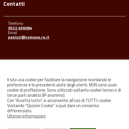
Contatti
Telefono
0522 456084
Email
panizzi@comune.re.it
Seguici su
Il sito usa cookie per facilitare la navigazione ricordando le
preferenze e le precedenti visite degli utenti. NON sono usati
cookie di profilazione. Sono utilizzati soltanto cookie tecnici e di
Facebook
Youtube
Instagram
terze parti analitici (IP anonimo).
Con "Accetta tutto", si acconsente all'uso di TUTTI i cookie.
Visitando "Opzioni Cookie" si può dare un consenso
differenziato.
Ulteriori informazioni