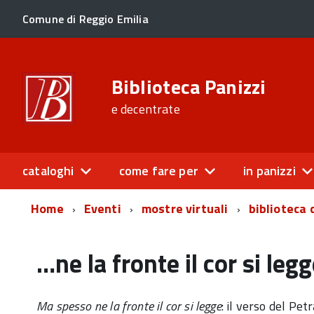
Comune di Reggio Emilia
Biblioteca Panizzi
e decentrate
cataloghi
come fare per
in panizzi
Home
Eventi
mostre virtuali
biblioteca 
…ne la fronte il cor si leg
Ma spesso ne la fronte il cor si legge
: il verso del Pe