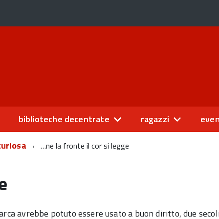
biblioteche decentrate
ragazzi
even
curiosa
…ne la fronte il cor si legge
ge
trarca avrebbe potuto essere usato a buon diritto, due sec