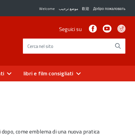
Welcome
موضع ترحيب
歡迎
Добро пожаловать
Facebook
Youtube
Ins
Seguici su
Cerca nel sito
ti
libri e film consigliati
oli dopo, come emblema di una nuova pratica