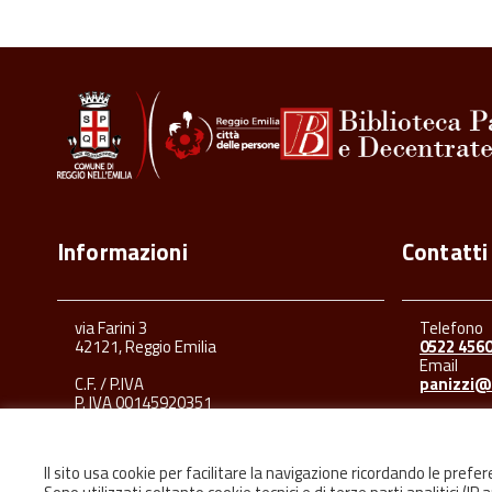
Informazioni
Contatti
via Farini 3
Telefono
42121, Reggio Emilia
0522 456
Email
C.F. / P.IVA
panizzi@
P. IVA 00145920351
Il sito usa cookie per facilitare la navigazione ricordando le prefe