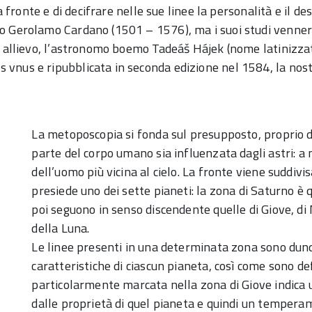
a fronte e di decifrare nelle sue linee la personalità e il d
o Gerolamo Cardano (1501 – 1576), ma i suoi studi venner
uo allievo, l’astronomo boemo Tadeáš Hájek (nome latinizza
vnus e ripubblicata in seconda edizione nel 1584, la nost
La metoposcopia si fonda sul presupposto, proprio d
parte del corpo umano sia influenzata dagli astri: a
dell’uomo più vicina al cielo. La fronte viene suddivi
presiede uno dei sette pianeti: la zona di Saturno è q
poi seguono in senso discendente quelle di Giove, di 
della Luna.
Le linee presenti in una determinata zona sono dun
caratteristiche di ciascun pianeta, così come sono de
particolarmente marcata nella zona di Giove indica
dalle proprietà di quel pianeta e quindi un temperam