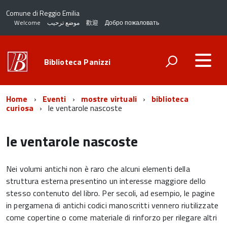
Comune di Reggio Emilia
Welcome
موضع ترحيب
歡迎
Добро пожаловать
Biblioteca Panizzi
Home
Eventi
mostre virtuali
biblioteca
curiosa
le ventarole nascoste
le ventarole nascoste
Nei volumi antichi non è raro che alcuni elementi della
struttura esterna presentino un interesse maggiore dello
stesso contenuto del libro. Per secoli, ad esempio, le pagine
in pergamena di antichi codici manoscritti vennero riutilizzate
come copertine o come materiale di rinforzo per rilegare altri