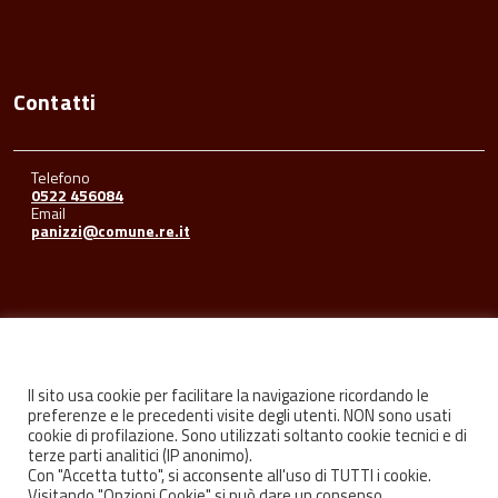
Contatti
Telefono
0522 456084
Email
panizzi@comune.re.it
Seguici su
Il sito usa cookie per facilitare la navigazione ricordando le
preferenze e le precedenti visite degli utenti. NON sono usati
cookie di profilazione. Sono utilizzati soltanto cookie tecnici e di
Facebook
Youtube
Instagram
terze parti analitici (IP anonimo).
Con "Accetta tutto", si acconsente all'uso di TUTTI i cookie.
Visitando "Opzioni Cookie" si può dare un consenso