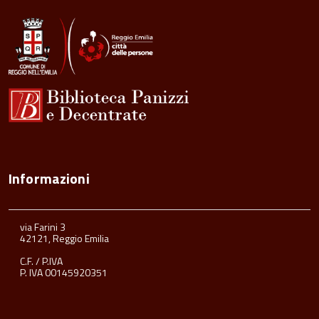
del
contenuto
Informazioni
via Farini 3
42121, Reggio Emilia
C.F. / P.IVA
P. IVA 00145920351