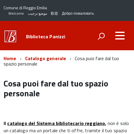
Comune di Reggio Emilia
Welcome
موضع ترحيب
歡迎
Добро пожаловать
Biblioteca Panizzi
Home
Catalogo generale
Cosa puoi fare dal tuo
spazio personale
Cosa puoi fare dal tuo spazio
personale
Il
catalogo del Sistema bibliotecario reggiano
,
non è solo
un catalogo ma un portale che ti offre, tramite il tuo spazio