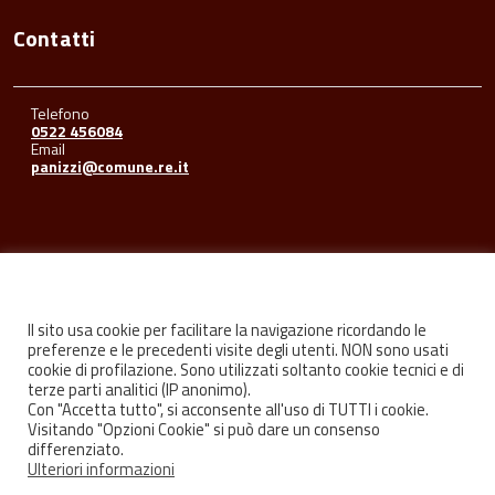
Contatti
Telefono
0522 456084
Email
panizzi@comune.re.it
Seguici su
Il sito usa cookie per facilitare la navigazione ricordando le
preferenze e le precedenti visite degli utenti. NON sono usati
cookie di profilazione. Sono utilizzati soltanto cookie tecnici e di
Facebook
Youtube
Instagram
terze parti analitici (IP anonimo).
Con "Accetta tutto", si acconsente all'uso di TUTTI i cookie.
Visitando "Opzioni Cookie" si può dare un consenso
differenziato.
Ulteriori informazioni