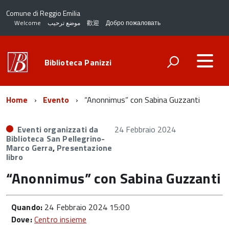
Comune di Reggio Emilia
Welcome
موضع ترحيب
歡迎
Добро пожаловать
Biblioteca Panizzi
Home
Evento
“Anonnimus” con Sabina Guzzanti
Eventi organizzati da
24 Febbraio 2024
Biblioteca San Pellegrino-
Marco Gerra
,
Presentazione
libro
“Anonnimus” con Sabina Guzzanti
Quando:
24 Febbraio 2024 15:00
Dove:
Centro insieme