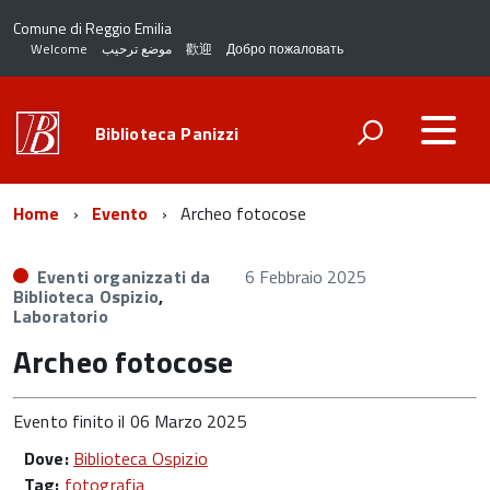
Comune di Reggio Emilia
Welcome
موضع ترحيب
歡迎
Добро пожаловать
Biblioteca Panizzi
Home
Evento
Archeo fotocose
Eventi organizzati da
6 Febbraio 2025
Biblioteca Ospizio
,
Laboratorio
Archeo fotocose
Evento finito il 06 Marzo 2025
Dove:
Biblioteca Ospizio
Tag:
fotografia