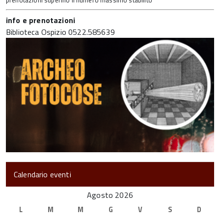
prenotazioni superino il numero massimo stabilito
info e prenotazioni
Biblioteca Ospizio 0522.585639
Calendario eventi
Agosto 2026
L
M
M
G
V
S
D