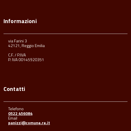
Informazioni
via Farini 3
42121, Reggio Emilia
C.F. / P.IVA
P. IVA 00145920351
Contatti
Telefono
0522 456084
Email
panizzi@comune.re.it