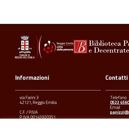
Informazioni
Contatti
via Farini 3
Telefono
42121, Reggio Emilia
0522 456
Email
C.F. / P.IVA
panizzi@
P. IVA 00145920351