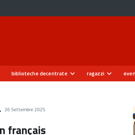
biblioteche decentrate
ragazzi
even
,
26 Settembre 2025
n français