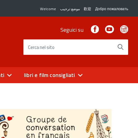
Welcome
موضع ترحيب
歡迎
Добро пожаловать
Facebook
Youtube
Ins
Seguici su
Cerca nel sito
ti
libri e film consigliati