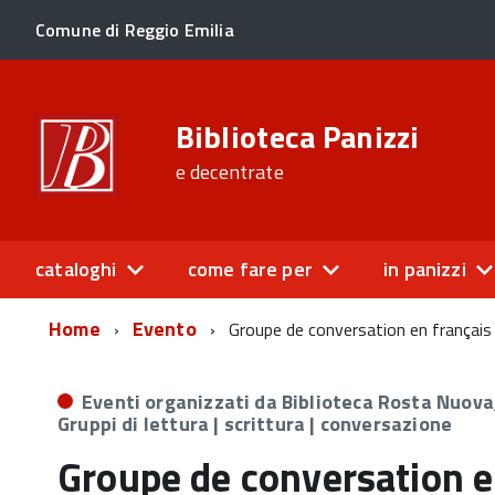
Comune di Reggio Emilia
Biblioteca Panizzi
e decentrate
cataloghi
come fare per
in panizzi
Home
Evento
Groupe de conversation en français
Eventi organizzati da Biblioteca Rosta Nuova
Gruppi di lettura | scrittura | conversazione
Groupe de conversation e