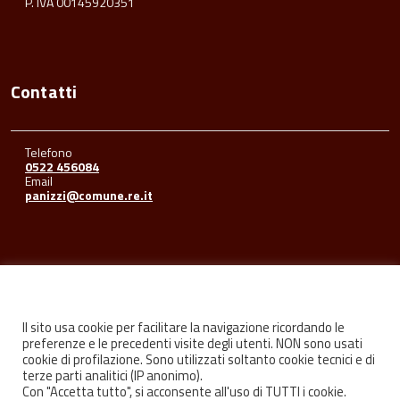
P. IVA 00145920351
Contatti
Telefono
0522 456084
Email
panizzi@comune.re.it
Seguici su
Il sito usa cookie per facilitare la navigazione ricordando le
preferenze e le precedenti visite degli utenti. NON sono usati
cookie di profilazione. Sono utilizzati soltanto cookie tecnici e di
Facebook
Youtube
Instagram
terze parti analitici (IP anonimo).
Con "Accetta tutto", si acconsente all'uso di TUTTI i cookie.