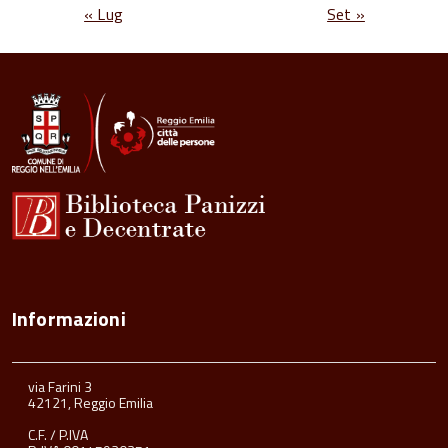
« Lug
Set »
Informazioni
via Farini 3
42121, Reggio Emilia
C.F. / P.IVA