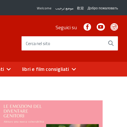
Welcome
موضع ترحيب
歡迎
Добро пожаловать
Facebook
Youtube
Ins
Seguici su
Cerca nel sito
ti
libri e film consigliati