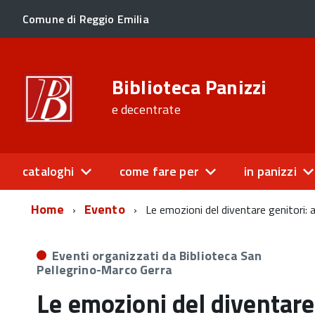
Comune di Reggio Emilia
Biblioteca Panizzi
e decentrate
cataloghi
come fare per
in panizzi
Home
Evento
Le emozioni del diventare genitori: 
Eventi organizzati da Biblioteca San
Pellegrino-Marco Gerra
Le emozioni del diventare