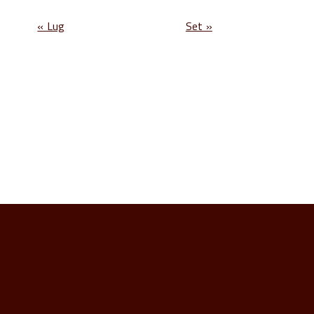
« Lug
Set »