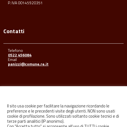
P. IVA 00145920351
Contatti
Telefono
0522 456084
Email
panizzi@comune.re.it
Seguici su
Il sito usa cookie per facilitare la navigazione ricordando le
preferenze e le precedenti visite degli utenti. NON sono usati
cookie di profilazione. Sono utilizzati soltanto cookie tecnici e di
Facebook
Youtube
Instagram
terze parti analitici (IP anonimo).
Con "Accetta tutto", si acconsente all'uso di TUTTI i cookie.