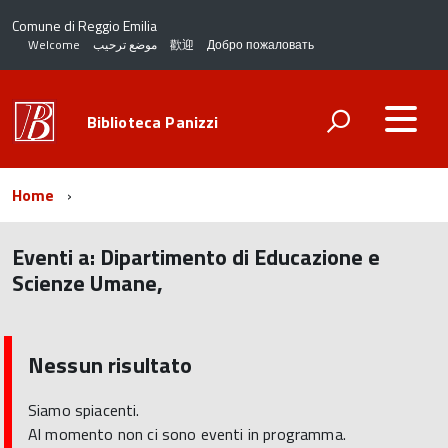
Comune di Reggio Emilia
Welcome
موضع ترحيب
歡迎
Добро пожаловать
Biblioteca Panizzi
Home
Eventi a:
Dipartimento di Educazione e
Scienze Umane,
torna
all'inizio
del
Nessun risultato
contenuto
Siamo spiacenti.
Al momento non ci sono eventi in programma.