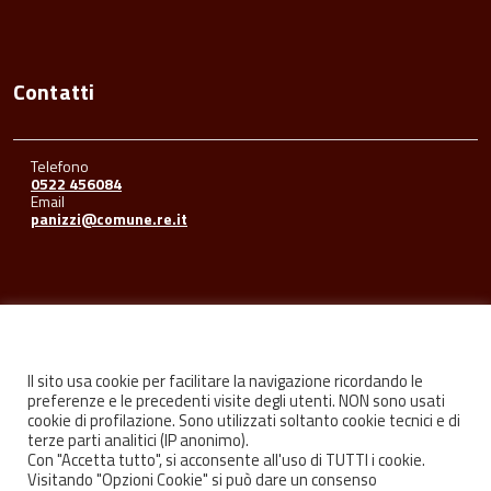
Contatti
Telefono
0522 456084
Email
panizzi@comune.re.it
Seguici su
Il sito usa cookie per facilitare la navigazione ricordando le
preferenze e le precedenti visite degli utenti. NON sono usati
cookie di profilazione. Sono utilizzati soltanto cookie tecnici e di
Facebook
Youtube
Instagram
terze parti analitici (IP anonimo).
Con "Accetta tutto", si acconsente all'uso di TUTTI i cookie.
Visitando "Opzioni Cookie" si può dare un consenso