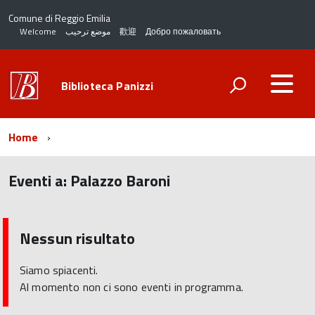
Comune di Reggio Emilia
Welcome
موضع ترحيب
歡迎
Добро пожаловать
Biblioteca Panizzi
Home
Eventi a:
Palazzo Baroni
torna
all'inizio
del
Nessun risultato
contenuto
Siamo spiacenti.
Al momento non ci sono eventi in programma.