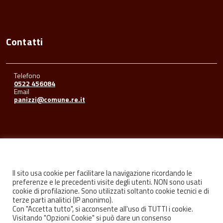
Contatti
Telefono
0522 456084
Email
panizzi@comune.re.it
Seguici su
Il sito usa cookie per facilitare la navigazione ricordando le
preferenze e le precedenti visite degli utenti. NON sono usati
cookie di profilazione. Sono utilizzati soltanto cookie tecnici e di
Facebook
Youtube
Instagram
terze parti analitici (IP anonimo).
Con "Accetta tutto", si acconsente all'uso di TUTTI i cookie.
Visitando "Opzioni Cookie" si può dare un consenso