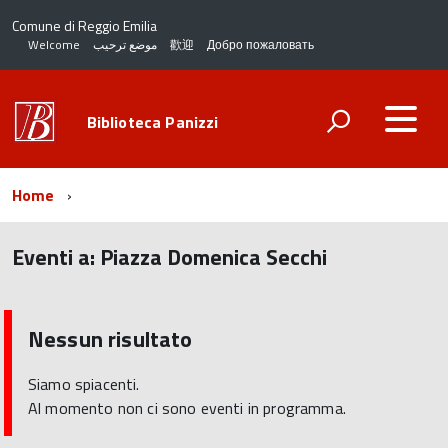
Comune di Reggio Emilia
Welcome
موضع ترحيب
歡迎
Добро пожаловать
Biblioteca Panizzi
Home
Eventi a:
Piazza Domenica Secchi
torna
all'inizio
del
Nessun risultato
contenuto
Siamo spiacenti.
Al momento non ci sono eventi in programma.