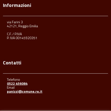
Informazioni
via Farini 3
42121, Reggio Emilia
C.F. / P.IVA
P. IVA 00145920351
Contatti
Telefono
0522 456084
Email
panizzi@comune.re.it