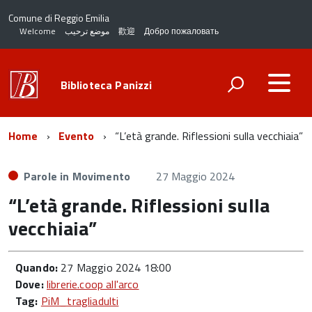
Comune di Reggio Emilia
Welcome
موضع ترحيب
歡迎
Добро пожаловать
Biblioteca Panizzi
Home
Evento
“L’età grande. Riflessioni sulla vecchiaia”
Parole in Movimento
27 Maggio 2024
“L’età grande. Riflessioni sulla
vecchiaia”
Quando:
27 Maggio 2024 18:00
Dove:
librerie.coop all'arco
Tag:
PiM_tragliadulti