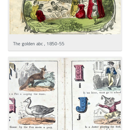
The golden abc , 1850-55