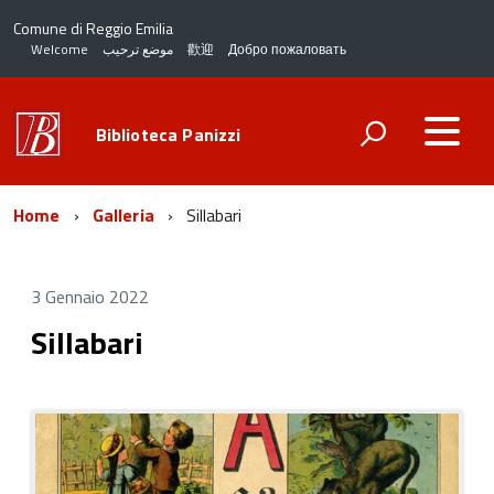
Comune di Reggio Emilia
Welcome
موضع ترحيب
歡迎
Добро пожаловать
Biblioteca Panizzi
Home
Galleria
Sillabari
3 Gennaio 2022
Sillabari