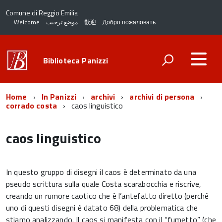
Comune di Reggio Emilia
Welcome
موضع ترحيب
歡迎
Добро пожаловать
Biblioteca Panizzi
Home
In Panizzi
archivi
archivi di persona
corrado costa
caos linguistico
caos linguistico
In questo gruppo di disegni il caos è determinato da una
pseudo scrittura sulla quale Costa scarabocchia e riscrive,
creando un rumore caotico che è l’antefatto diretto (perché
uno di questi disegni è datato 68) della problematica che
stiamo analizzando. Il caos si manifesta con il “fumetto” (che