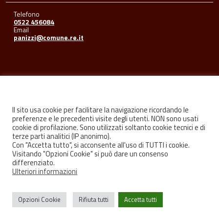
Telefono
0522 456084
Email
panizzi@comune.re.it
Seguici su
Il sito usa cookie per facilitare la navigazione ricordando le
preferenze e le precedenti visite degli utenti. NON sono usati
cookie di profilazione. Sono utilizzati soltanto cookie tecnici e di
Facebook
Youtube
Instagram
terze parti analitici (IP anonimo).
Con "Accetta tutto", si acconsente all'uso di TUTTI i cookie.
Visitando "Opzioni Cookie" si può dare un consenso
differenziato.
Ulteriori informazioni
Privacy
Credits
Opzioni Cookie
Rifiuta tutti
Accetta tutti