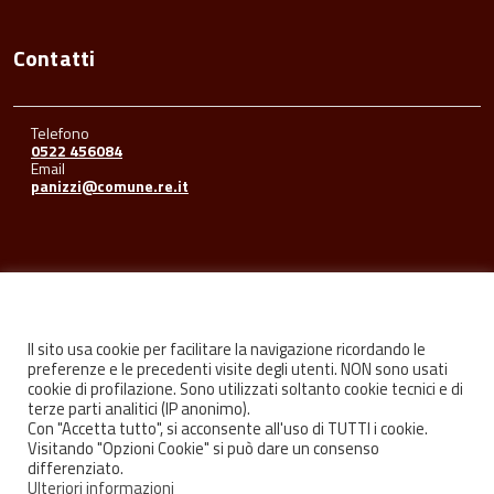
Contatti
Telefono
0522 456084
Email
panizzi@comune.re.it
Seguici su
Il sito usa cookie per facilitare la navigazione ricordando le
preferenze e le precedenti visite degli utenti. NON sono usati
cookie di profilazione. Sono utilizzati soltanto cookie tecnici e di
Facebook
Youtube
Instagram
terze parti analitici (IP anonimo).
Con "Accetta tutto", si acconsente all'uso di TUTTI i cookie.
Visitando "Opzioni Cookie" si può dare un consenso
differenziato.
Ulteriori informazioni