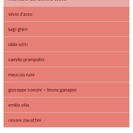
silvio d’arzo
luigi ghirri
nilde iotti
camillo prampolini
meuccio ruini
giuseppe soncini – bruna ganapini
emilio villa
cesare zavattini
torna