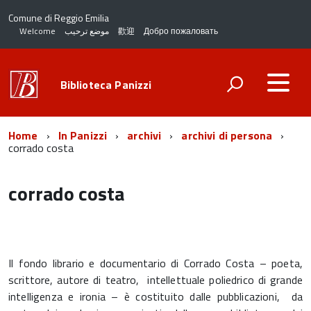
Comune di Reggio Emilia
Welcome
موضع ترحيب
歡迎
Добро пожаловать
Biblioteca Panizzi
Home
In Panizzi
archivi
archivi di persona
corrado costa
corrado costa
Il fondo librario e documentario di Corrado Costa – poeta,
scrittore, autore di teatro, intellettuale poliedrico di grande
intelligenza e ironia – è costituito dalle pubblicazioni, da