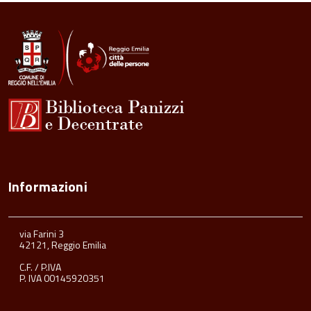
all'inizio
del
contenuto
Informazioni
via Farini 3
42121, Reggio Emilia
C.F. / P.IVA
P. IVA 00145920351