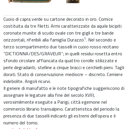
Cuoio di capra verde su cartone decorato in oro. Cornice
costituita da tre filetti. Armi caratterizzate da aquile bicipiti
coronate munite di scudo ovale con tre gigli e tre bande
1
orizzontali, riferibili alla famiglia Durazzo
. Nel secondo e
terzo scompartimento due tasselli in cuoio rosso recitano
“DICTIONNA/DES/GRAVEUR”; in quelli residui rosetta entro
sfondo circolare affiancata da quattro corolle stilizzate e
perle degradanti, stelline a cinque bracci e cerchielli pieni. Tagli
dorati. Stato di conservazione: mediocre – discreto. Cerniere
indebolite. Angoli ricurvi.
Il genere di manufatto e le note tipografiche suggeriscono di
assegnare le legature alla fine del secolo XVIII,
verosimilmente eseguite a Parigi, città egemone nel
commercio librario transalpino. Caratteristica del periodo la
presenza di due tasselli indicanti gli estremi dell’opera e il
numero del tomo.