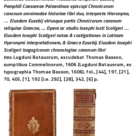
Pamphili Caesareae Palaestinae episcopi Chronicorum
canonum omnimodae historiae libri duo, interprete Hieronymo,
… Eiusdem Eusebij vtriusque partis Chronicorum canonum
reliquiae Graecae
, …
Opera ac studio Iosephi Iusti Scaligeri …
Eiusdem Iosephi Scaligeri notae & castigationes in Latinam
Hyeronymi interpretationem, & Graeca Eusebij. Eiusdem Iosephi
Scaligeri Isagogicorum chronologiae canonum libri
tres.
Lugduni Batauorum, excudebat Thomas Basson,
sumptibus Commelinorum, 1606 (Lugduni Batauorum, ex
typographia Thomae Basson, 1606). fol., [44], 197, [21],
70, 403, [1], 192 [i.e. 292], [28], 342, [6] p.