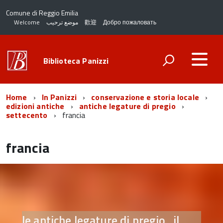
Comune di Reggio Emilia
Welcome
موضع ترحيب
歡迎
Добро пожаловать
Biblioteca Panizzi
Home
In Panizzi
conservazione e storia locale
edizioni antiche
antiche legature di pregio
settecento
francia
francia
le antiche legature di pregio . il