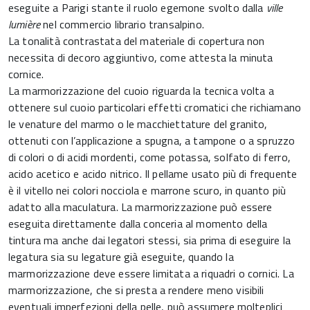
eseguite a Parigi stante il ruolo egemone svolto dalla
ville
lumière
nel commercio librario transalpino.
La tonalità contrastata del materiale di copertura non
necessita di decoro aggiuntivo, come attesta la minuta
cornice.
La marmorizzazione del cuoio riguarda la tecnica volta a
ottenere sul cuoio particolari effetti cromatici che richiamano
le venature del marmo o le macchiettature del granito,
ottenuti con l’applicazione a spugna, a tampone o a spruzzo
di colori o di acidi mordenti, come potassa, solfato di ferro,
acido acetico e acido nitrico. Il pellame usato più di frequente
è il vitello nei colori nocciola e marrone scuro, in quanto più
adatto alla maculatura. La marmorizzazione può essere
eseguita direttamente dalla conceria al momento della
tintura ma anche dai legatori stessi, sia prima di eseguire la
legatura sia su legature già eseguite, quando la
marmorizzazione deve essere limitata a riquadri o cornici. La
marmorizzazione, che si presta a rendere meno visibili
eventuali imperfezioni della pelle, può assumere molteplici