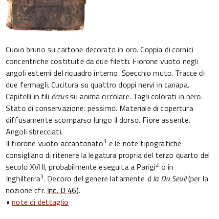
Cuoio bruno su cartone decorato in oro. Coppia di cornici
concentriche costituite da due filetti. Fiorone vuoto negli
angoli esterni del riquadro interno. Specchio muto. Tracce di
due fermagli. Cucitura su quattro doppi nervi in canapa.
Capitelli in fili
écrus
su anima circolare. Tagli colorati in nero.
Stato di conservazione: pessimo. Materiale di copertura
diffusamente scomparso lungo il dorso. Fiore assente.
Angoli sbrecciati.
1
Il fiorone vuoto accantonato
e le note tipografiche
consigliano di ritenere la legatura propria del terzo quarto del
2
secolo XVIII, probabilmente eseguita a Parigi
o in
3
Inghilterra
. Decoro del genere latamente
à la Du Seuil
(per la
nozione cfr.
Inc. D 46
).
•
note di dettaglio