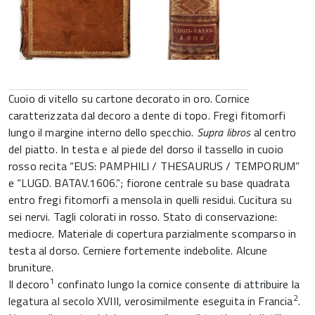
Cuoio di vitello su cartone decorato in oro. Cornice
caratterizzata dal decoro a dente di topo. Fregi fitomorfi
lungo il margine interno dello specchio.
Supra libros
al centro
del piatto. In testa e al piede del dorso il tassello in cuoio
rosso recita “EUS: PAMPHILI / THESAURUS / TEMPORUM”
e “LUGD. BATAV.1606.”; fiorone centrale su base quadrata
entro fregi fitomorfi a mensola in quelli residui. Cucitura su
sei nervi. Tagli colorati in rosso. Stato di conservazione:
mediocre. Materiale di copertura parzialmente scomparso in
testa al dorso. Cerniere fortemente indebolite. Alcune
bruniture.
1
Il decoro
confinato lungo la cornice consente di attribuire la
2
legatura al secolo XVIII, verosimilmente eseguita in Francia
.