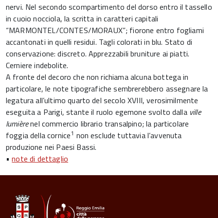
nervi. Nel secondo scompartimento del dorso entro il tassello
in cuoio nocciola, la scritta in caratteri capitali
“MARMONTEL/CONTES/MORAUX”; fiorone entro fogliami
accantonati in quelli residui. Tagli colorati in blu. Stato di
conservazione: discreto. Apprezzabili bruniture ai piatti.
Cerniere indebolite.
A fronte del decoro che non richiama alcuna bottega in
particolare, le note tipografiche sembrerebbero assegnare la
legatura all’ultimo quarto del secolo XVIII, verosimilmente
eseguita a Parigi, stante il ruolo egemone svolto dalla
ville
lumière
nel commercio librario transalpino; la particolare
1
foggia della cornice
non esclude tuttavia l’avvenuta
produzione nei Paesi Bassi.
•
note di dettaglio