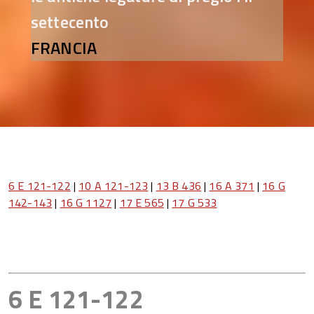
settecento
FRANCIA
6 E 121-122
|
10 A 121-123
|
13 B 436
|
16 A 371
|
16 G
142-143
|
16 G 1127
|
17 E 565
|
17 G 533
6 E 121-122