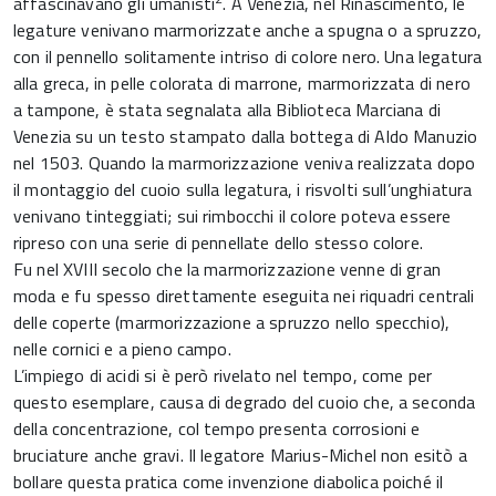
affascinavano gli umanisti
. A Venezia, nel Rinascimento, le
legature venivano marmorizzate anche a spugna o a spruzzo,
con il pennello solitamente intriso di colore nero. Una legatura
alla greca, in pelle colorata di marrone, marmorizzata di nero
a tampone, è stata segnalata alla Biblioteca Marciana di
Venezia su un testo stampato dalla bottega di Aldo Manuzio
nel 1503. Quando la marmorizzazione veniva realizzata dopo
il montaggio del cuoio sulla legatura, i risvolti sull’unghiatura
venivano tinteggiati; sui rimbocchi il colore poteva essere
ripreso con una serie di pennellate dello stesso colore.
Fu nel XVIII secolo che la marmorizzazione venne di gran
moda e fu spesso direttamente eseguita nei riquadri centrali
delle coperte (marmorizzazione a spruzzo nello specchio),
nelle cornici e a pieno campo.
L’impiego di acidi si è però rivelato nel tempo, come per
questo esemplare, causa di degrado del cuoio che, a seconda
della concentrazione, col tempo presenta corrosioni e
bruciature anche gravi. Il legatore Marius-Michel non esitò a
bollare questa pratica come invenzione diabolica poiché il