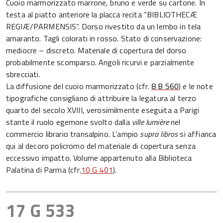
Cuoio marmorizzato marrone, bruno e verde su cartone. In
testa al piatto anteriore la placca recita “BIBLIOTHECÆ
REGIÆ/PARMENSIS”. Dorso rivestito da un lembo in tela
amaranto. Tagli colorati in rosso. Stato di conservazione:
mediocre – discreto. Materiale di copertura del dorso
probabilmente scomparso. Angoli ricurvi e parzialmente
sbrecciati.
La diffusione del cuoio marmorizzato (cfr.
8 B 560
) e le note
tipografiche consigliano di attribuire la legatura al terzo
quarto del secolo XVIII, verosimilmente eseguita a Parigi
stante il ruolo egemone svolto dalla
ville lumière
nel
commercio librario transalpino. L’ampio
supra libros
si affianca
qui al decoro policromo del materiale di copertura senza
eccessivo impatto. Volume appartenuto alla Biblioteca
Palatina di Parma (cfr.
10 G 401
).
17 G 533