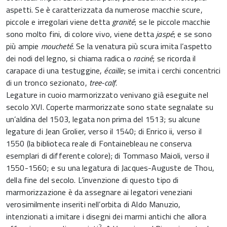
aspetti. Se è caratterizzata da numerose macchie scure,
piccole e irregolari viene detta
granité
; se le piccole macchie
sono molto fini, di colore vivo, viene detta
jaspé
; e se sono
più ampie
moucheté
. Se la venatura più scura imita l’aspetto
dei nodi del legno, si chiama radica o
raciné
; se ricorda il
carapace di una testuggine,
écaille
; se imita i cerchi concentrici
di un tronco sezionato,
tree-calf
.
Legature in cuoio marmorizzato venivano già eseguite nel
secolo XVI. Coperte marmorizzate sono state segnalate su
un’aldina del 1503, legata non prima del 1513; su alcune
legature di Jean Grolier, verso il 1540; di Enrico ii, verso il
1550 (la biblioteca reale di Fontainebleau ne conserva
esemplari di differente colore); di Tommaso Maioli, verso il
1550-1560; e su una legatura di Jacques-Auguste de Thou,
della fine del secolo. L’invenzione di questo tipo di
marmorizzazione è da assegnare ai legatori veneziani
verosimilmente inseriti nell’orbita di Aldo Manuzio,
intenzionati a imitare i disegni dei marmi antichi che allora
2