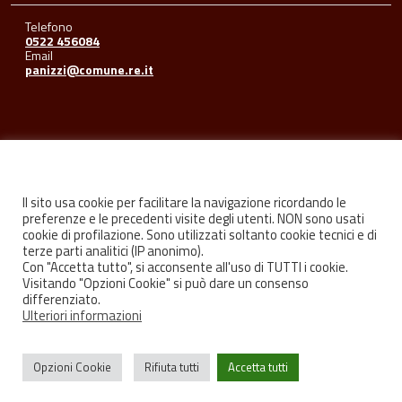
Telefono
0522 456084
Email
panizzi@comune.re.it
Seguici su
Il sito usa cookie per facilitare la navigazione ricordando le
preferenze e le precedenti visite degli utenti. NON sono usati
cookie di profilazione. Sono utilizzati soltanto cookie tecnici e di
Facebook
Youtube
Instagram
terze parti analitici (IP anonimo).
Con "Accetta tutto", si acconsente all'uso di TUTTI i cookie.
Visitando "Opzioni Cookie" si può dare un consenso
differenziato.
Ulteriori informazioni
Privacy
Credits
Opzioni Cookie
Rifiuta tutti
Accetta tutti