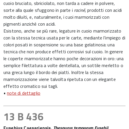
cuoio bruciato, sbriciolato, non tarda a cadere in polvere,
sorte alla quale sfuggono in parte i
raciné
, prodotti con acidi
molto diluiti, e, naturalmente, i cuoi marmorizzati con
pigmenti anziché con acidi.
Esistono, anche se più rare, legature in cuoio marmorizzato
con la stessa tecnica usata per le carte, mediante l’impiego di
colori posati in sospensione su una base gelatinosa: una
tecnica che non produce effetti corrosivi sul cuoio. In genere
le coperte marmorizzate hanno poche decorazioni in oro: una
semplice filettatura a volte dentellata, un sottile merletto o
una greca lungo il bordo dei piatti. Inoltre la stessa
marmorizzazione viene talvolta ripetuta con un elegante
effetto cromatico sui tagli.
•
note di dettaglio
13 B 436
Eusebius Caesariensis.
Thesaurus temporum Eusebij