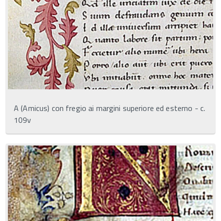
A (Amicus) con fregio ai margini superiore ed esterno - c.
109v