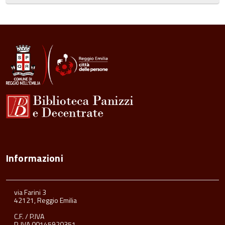
Informazioni
via Farini 3
42121, Reggio Emilia
C.F. / P.IVA
P. IVA 00145920351