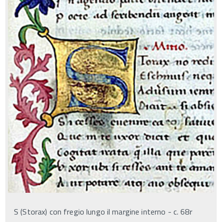
S (Storax) con fregio lungo il margine interno - c. 68r