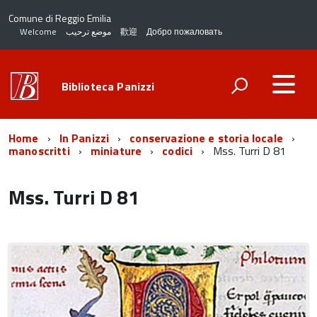
Comune di Reggio Emilia
Welcome
موضع ترحيب
歡迎
Добро пожаловать
Biblioteca Panizzi
Home
In Panizzi
conservazione e storia locale
manoscritti
miniature
codici
Mss. Turri D 81
Mss. Turri D 81