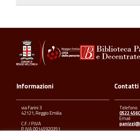
Informazioni
Contatti
via Farini 3
Telefono
42121, Reggio Emilia
0522 456
Email
C.F. / P.IVA
panizzi@
P. IVA 00145920351