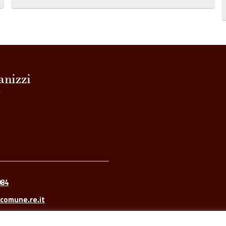
084
comune.re.it