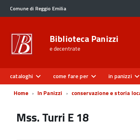
Comune di Reggio Emilia
Biblioteca Panizzi
e decentrate
cataloghi
come fare per
in panizzi
Home
In Panizzi
conservazione e storia loc
Mss. Turri E 18