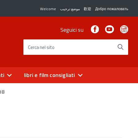
Welcome
موضع ترحيب
歡迎
Добро пожаловать
Facebook
Youtube
Ins
Seguici su
Cerca nel sito
ti
libri e film consigliati
 18