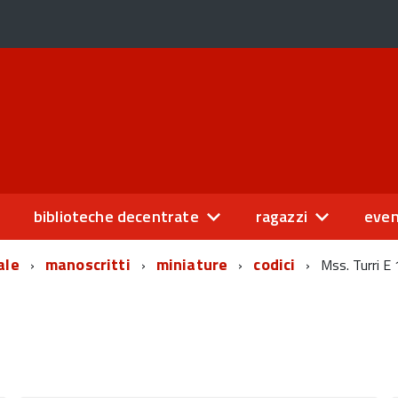
biblioteche decentrate
ragazzi
even
ale
manoscritti
miniature
codici
Mss. Turri E