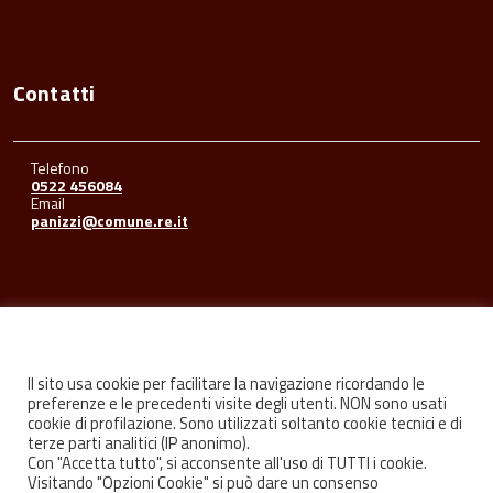
Contatti
Telefono
0522 456084
Email
panizzi@comune.re.it
Seguici su
Il sito usa cookie per facilitare la navigazione ricordando le
preferenze e le precedenti visite degli utenti. NON sono usati
cookie di profilazione. Sono utilizzati soltanto cookie tecnici e di
Facebook
Youtube
Instagram
terze parti analitici (IP anonimo).
Con "Accetta tutto", si acconsente all'uso di TUTTI i cookie.
Visitando "Opzioni Cookie" si può dare un consenso