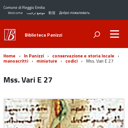
Comune di Reggio Emilia
Welcome
موضع ترحيب
歡迎
Добро пожаловать
Biblioteca Panizzi
Home
In Panizzi
conservazione e storia locale
manoscritti
miniature
codici
Mss. Vari E 27
Mss. Vari E 27