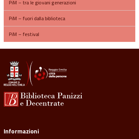
PiM – tra le giovani generazioni
PiM – fuori dalla biblioteca
PiM – festival
torna
all'inizio
del
contenuto
Informazioni