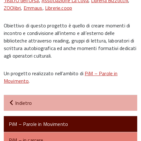
TeatrO dell’Orsa
,
Associazione La Cova
,
Libreria Bizzocchi
,
ZOOlibri
,
Emmaus
,
Librerie.coop
Obiettivo di questo progetto è quello di creare momenti di
incontro e condivisione all’interno e all’esterno delle
biblioteche attraverso reading, gruppi di lettura, laboratori di
scrittura autobiografica ed anche momenti formativi dedicati
agli operatori culturali.
Un progetto realizzato nell’ambito di
PiM – Parole in
Movimento
.
Indietro
PiM – Parole in Movimento
PiM – in carcere