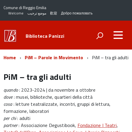
Comune di Reggio Emilia
Welcome
موضع ترحيب
歡迎
Добро пожаловать
Biblioteca Panizzi
Home
PiM – Parole in Movimento
PiM – tra gli adulti
PiM – tra gli adulti
quando
: 2023-2024 | da novembre a ottobre
dove
: musei, biblioteche, quartieri della città
cosa
: letture teatralizzate, incontri, gruppi di lettura,
formazione, laboratori
per chi
: adulti
partner
: Associazione Degustibook,
Fondazione I Teatri
,