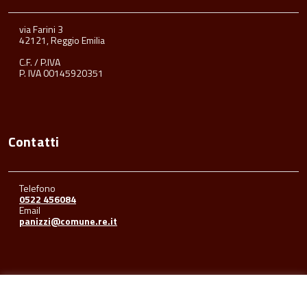
via Farini 3
42121, Reggio Emilia
C.F. / P.IVA
P. IVA 00145920351
Contatti
Telefono
0522 456084
Email
panizzi@comune.re.it
Seguici su