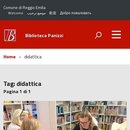
Comune di Reggio Emilia
Welcome
موضع ترحيب
歡迎
Добро пожаловать
Biblioteca Panizzi
Home
didattica
Tag:
didattica
Pagina 1 di 1