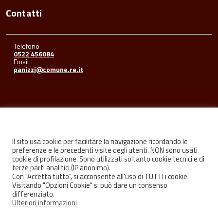
Contatti
Telefono
0522 456084
Email
panizzi@comune.re.it
Seguici su
Il sito usa cookie per facilitare la navigazione ricordando le
preferenze e le precedenti visite degli utenti. NON sono usati
cookie di profilazione. Sono utilizzati soltanto cookie tecnici e di
Facebook
Youtube
Instagram
terze parti analitici (IP anonimo).
Con "Accetta tutto", si acconsente all'uso di TUTTI i cookie.
Visitando "Opzioni Cookie" si può dare un consenso
differenziato.
Ulteriori informazioni