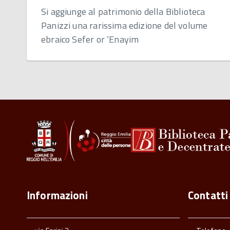
Si aggiunge al patrimonio della Biblioteca
Panizzi una rarissima edizione del volume
ebraico Sefer or ‘Enayim
Informazioni
Contatti