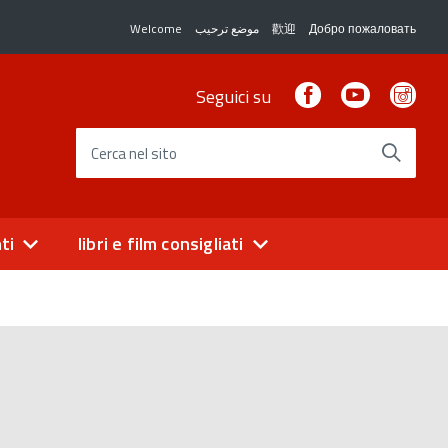
Welcome
موضع ترحيب
歡迎
Добро пожаловать
Facebook
Youtube
Ins
Seguici su
Cerca nel sito
ti
libri e film consigliati