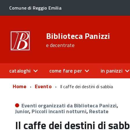
Comune di Reggio Emilia
Biblioteca Panizzi
e decentrate
cataloghi
come fare per
in panizzi
Home
Evento
Il caffe dei destini di sabbia
Eventi organizzati da Biblioteca Panizzi
,
Junior
,
Piccoli incanti notturni
,
Restate
Il caffe dei destini di sabb