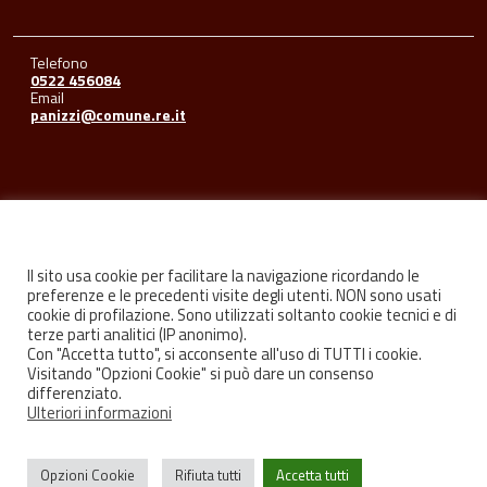
Telefono
0522 456084
Email
panizzi@comune.re.it
Seguici su
Il sito usa cookie per facilitare la navigazione ricordando le
preferenze e le precedenti visite degli utenti. NON sono usati
cookie di profilazione. Sono utilizzati soltanto cookie tecnici e di
Facebook
Youtube
Instagram
terze parti analitici (IP anonimo).
Con "Accetta tutto", si acconsente all'uso di TUTTI i cookie.
Visitando "Opzioni Cookie" si può dare un consenso
differenziato.
Ulteriori informazioni
Privacy
Credits
Opzioni Cookie
Rifiuta tutti
Accetta tutti