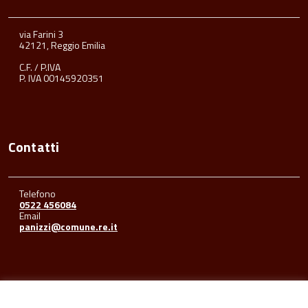
via Farini 3
42121, Reggio Emilia
C.F. / P.IVA
P. IVA 00145920351
Contatti
Telefono
0522 456084
Email
panizzi@comune.re.it
Seguici su